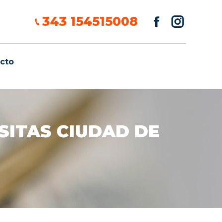
343 154515008
cto
cto
ISITAS CIUDAD DE