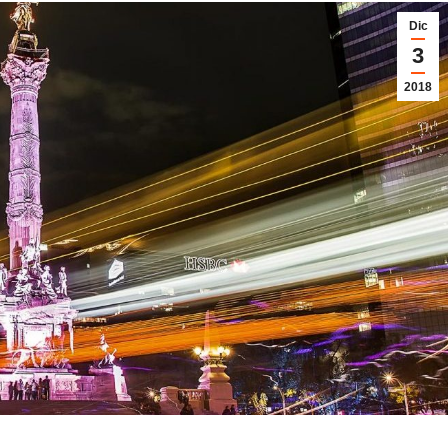
Dic
3
2018