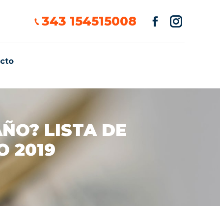
343 154515008
cto
cto
ÑO? LISTA DE
 2019