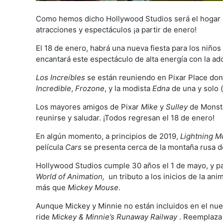
Como hemos dicho Hollywood Studios será el hogar d
atracciones y espectáculos ¡a partir de enero!
El 18 de enero, habrá una nueva fiesta para los niños 
encantará este espectáculo de alta energía con la ad
Los Increíbles
se están reuniendo en Pixar Place don
Incredible
,
Frozone
, y la modista
Edna
de una y solo 
Los mayores amigos de Pixar
Mike
y
Sulley
de Monste
reunirse y saludar. ¡Todos regresan el 18 de enero!
En algún momento, a principios de 2019,
Lightning 
película
Cars
se presenta cerca de la montaña rusa 
Hollywood Studios cumple 30 años el 1 de mayo, y p
World of Animation,
un tributo a los inicios de la an
más que
Mickey Mouse
.
Aunque Mickey y Minnie no están incluidos en el nuev
ride
Mickey & Minnie’s Runaway Railway
. Reemplaza 