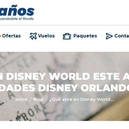
Ofertas
Vuelos
Paquetes
Conta
Ofertas
Vuelos
Paquetes
Conta
N DISNEY WORLD ESTE A
DADES DISNEY ORLANDO
Estás aquí:
Inicio
Blog
¿Qué abre en Disney World…