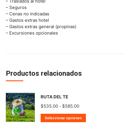
– Traslados al hotel
– Seguros
– Cenas no indicadas
– Gastos extras hotel
– Gastos extras general (propinas)
– Excursiones opcionales
Productos relacionados
RUTA DEL TE
Rango
$
535.00
$
585.00
-
de
Este
Seleccionar opciones
precios:
producto
desde
tiene