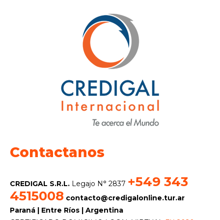
$535.00
múltiples
hasta
variantes.
Las
$585.00
opciones
se
pueden
elegir
en
la
página
de
producto
Contactanos
+549 343
CREDIGAL S.R.L.
Legajo N° 2837
4515008
contacto@credigalonline.tur.ar
Paraná | Entre Ríos | Argentina