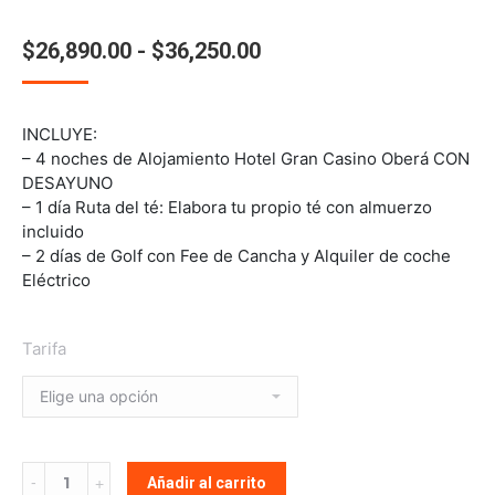
Rango
$
26,890.00
-
$
36,250.00
de
precios:
INCLUYE:
desde
– 4 noches de Alojamiento Hotel Gran Casino Oberá CON
$26,890.00
DESAYUNO
– 1 día Ruta del té: Elabora tu propio té con almuerzo
hasta
incluido
$36,250.00
– 2 días de Golf con Fee de Cancha y Alquiler de coche
Eléctrico
Tarifa
Cantidad
Añadir al carrito